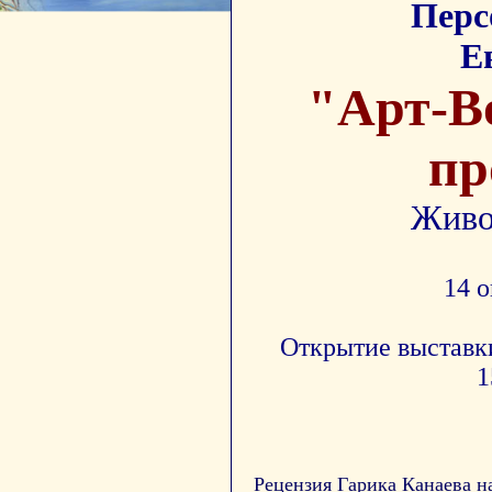
Перс
Е
"Арт-В
пр
Живо
14 о
Открытие выставки
1
Рецензия Гарика Канаева 