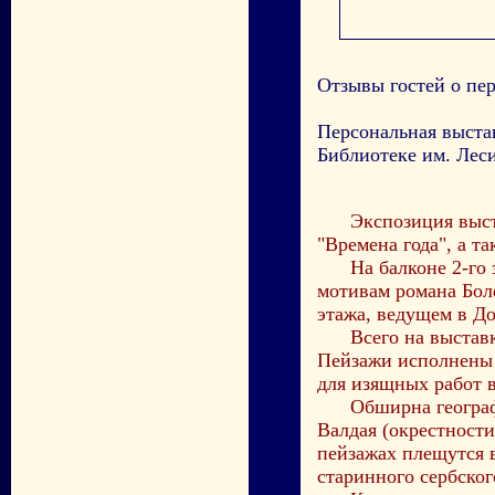
Отзывы гостей о пе
Персональная выстав
Библиотеке им. Лес
Экспозиция выставк
"Времена года", а 
На балконе 2-го эт
мотивам романа Бол
этажа, ведущем в Д
Всего на выставке 
Пейзажи исполнены 
для изящных работ 
Обширна география
Валдая (окрестност
пейзажах плещутся 
старинного сербског