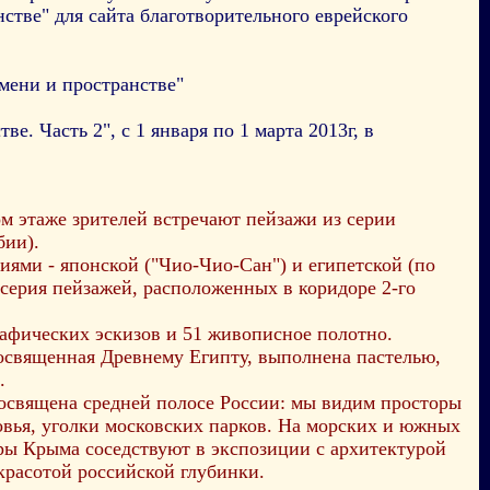
стве" для сайта благотворительного еврейского
мени и пространстве"
. Часть 2", с 1 января по 1 марта 2013г, в
м этаже зрителей встречают пейзажи из серии
бии).
ями - японской ("Чио-Чио-Сан") и египетской (по
серия пейзажей, расположенных в коридоре 2-го
фических эскизов и 51 живописное полотно.
освященная Древнему Египту, выполнена пастелью,
.
священа средней полосе России: мы видим просторы
овья, уголки московских парков. На морских и южных
оры Крыма соседствуют в экспозиции с архитектурой
красотой российской глубинки.