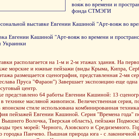
вояж во времени и простран
фонда СТМЭГИ
рсональной выставке Евгении Кашиной "Арт-вояж во вре
ка Евгении Кашиной "Арт-вояж во времени и пространстве
и Украинки
и располагается на 1-м и 2-м этажах здания. На перво
также морские и южные пейзажи (виды Крыма, Кипра, Сер
ажа размещается сценография, представленная 2-мя сери
еслава Пруса "Фараон") Завершает экспозицию еще одна 
осуговый центр.
представлено 64 работы Евгении Кашиной: 13 сценогра
в технике масляной живописи. Величественная серия, п
в японском стиле использована комбинированная техника
 пейзажей Евгении Кашиной. Серия "Времена года" по
и Вышнего Волочка, Тверская область), пейзажи Подмоск
воды трех морей: Черного, Азовского и Средиземного. Г
о городка Панчево. Пышная природа юга - с лаконичной 